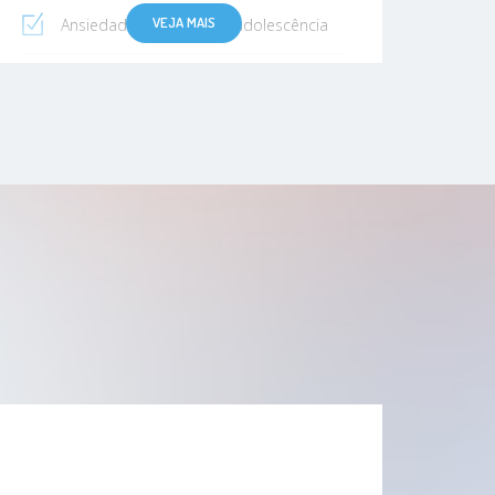
VEJA MAIS
Ansiedade na infância e adolescência
Ataque de pânico
Automutilação
Autismo
Bulimia Nervosa
Compulsão alimentar
Dependência De Heroína
Dependência química
Dependência tecnológica