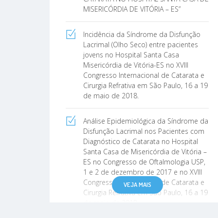
MISERICÓRDIA DE VITÓRIA – ES”
Incidência da Síndrome da Disfunção
Lacrimal (Olho Seco) entre pacientes
jovens no Hospital Santa Casa
Misericórdia de Vitória-ES no XVIII
Congresso Internacional de Catarata e
Cirurgia Refrativa em São Paulo, 16 a 19
de maio de 2018.
Análise Epidemiológica da Síndrome da
Disfunção Lacrimal nos Pacientes com
Diagnóstico de Catarata no Hospital
Santa Casa de Misericórdia de Vitória –
ES no Congresso de Oftalmologia USP,
1 e 2 de dezembro de 2017 e no XVIII
Congresso Internacional de Catarata e
VEJA MAIS
Cirurgia Refrativa em São Paulo, 16 a 19
de maio de 2018.