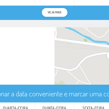
VEJA MAIS
onar a data conveniente e marcar uma co
QUARTA-FEIRA
QUINTA-FEIRA
SEXTA-FEIRA