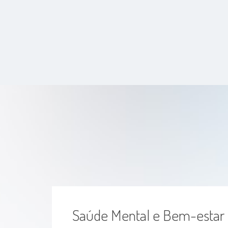
Análise Epidemiológica da Síndrome da
Disfunção Lacrimal nos Pacientes com
Diagnóstico de Catarata no Hospital
Santa Casa de Misericórdia de Vitória –
ES – PIVIC 2017.
Saúde Mental e Bem-estar